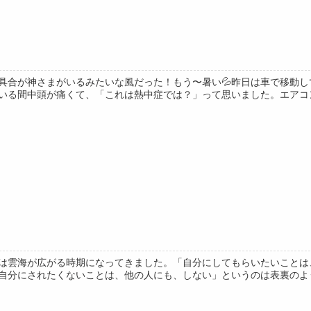
具合が神さまがいるみたいな風だった！もう〜暑い💦昨日は車で移動
いる間中頭が痛くて、「これは熱中症では？」って思いました。エアコン使
は雲海が広がる時期になってきました。「自分にしてもらいたいことは
自分にされたくないことは、他の人にも、しない」というのは表裏のような