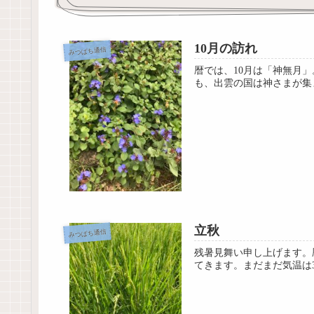
10月の訪れ
みつばち通信
暦では、10月は「神無月
も、出雲の国は神さまが集
立秋
みつばち通信
残暑見舞い申し上げます。
てきます。まだまだ気温は