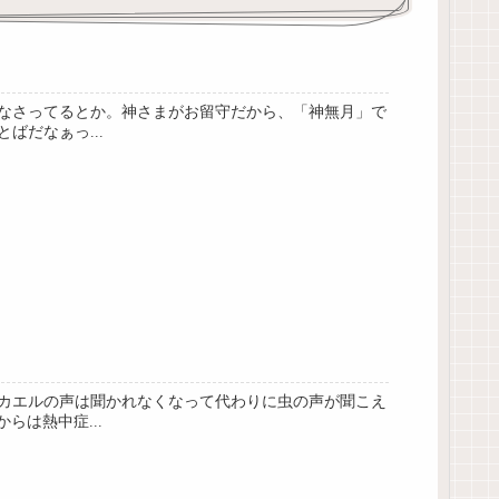
をなさってるとか。神さまがお留守だから、「神無月」で
だなぁっ...
カエルの声は聞かれなくなって代わりに虫の声が聞こえ
は熱中症...