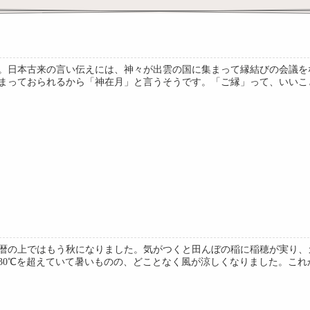
」。日本古来の言い伝えには、神々が出雲の国に集まって縁結びの会議
まっておられるから「神在月」と言うそうです。「ご縁」って、いいことば
暦の上ではもう秋になりました。気がつくと田んぼの稲に稲穂が実り、
30℃を超えていて暑いものの、どことなく風が涼しくなりました。これから