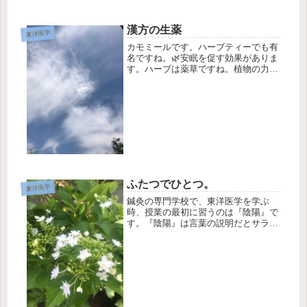
漢方の生薬
東洋医学
カモミールです。ハーブティーでも有
名ですね。🌿安眠を促す効果がありま
す。ハーブは薬草ですね。植物の力を
生活に活かしていたのは、西洋の文化
も同じなんですよね。自然を観察や推
察して、知恵を得てきた先人に感謝で
す。漢方の生薬って、びっくりするも
の...
ふたつでひとつ。
東洋医学
鍼灸の専門学校で、東洋医学を学ぶ
時、授業の最初に習うのは『陰陽』で
す。『陰陽』は言葉の説明だとサラっ
と済んでしまいます。が、とても深い
ものです。鍼灸を含めた東洋医学だけ
でなく、遡って古代中国大陸の哲学や
思想を貫いている軸なのです。ついに
なっ...