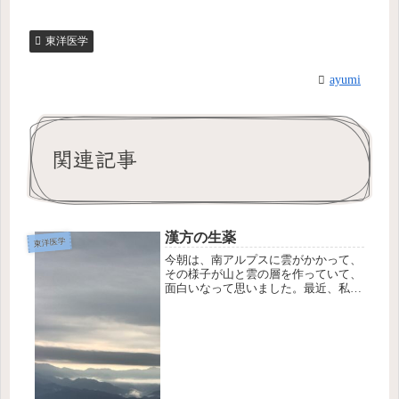
東洋医学
ayumi
関連記事
漢方の生薬
東洋医学
今朝は、南アルプスに雲がかかって、
その様子が山と雲の層を作っていて、
面白いなって思いました。最近、私は
鼻水が出るので、漢方の「小青竜湯」
を食前に飲んでます。この漢方薬の名
前を聞いたことありますか？この「小
青竜湯」の生薬には、麻黄、芍薬、甘
草...