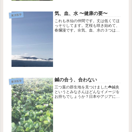
気、血、水 〜健康の要〜
東洋医学
これも水仙の仲間です。丈は低くてほ
っそりしてます。芝桜も咲き始めて、
春爛漫です。🌼気、血、水の３つは身
体にとって大切な生理物資です。異常
があると病気の原因となる物資を生み
出してしまいます。気の巡りが停滞す
ると「気滞(きたい)」を、血が停滞
す...
鍼の合う、合わない
東洋医学
三つ葉の群生地を見つけました☘️鍼灸
というとみなさんはどんなイメージを
お持ちでしょうか？日本やアジアに限
定の技ってわけではないのです。アフ
リカでも、ヨーロッパでも、民族も問
わず、人類共通の医療だと私は捉えて
います。人によって鍼灸の刺激が合
う...