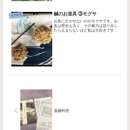
鍼のお道具 ③モグサ
東洋医学
お灸に欠かせないのがモグサです。お
灸は歴史も古く、その魅力は語り出し
たら止まらないほど私は大好きです
ね〜🍀モグサの原料はヨモギです。草
餅で使われるヨモギを乾燥させて、い
ろいろ工程を経てモグサになります。
ヨモギ自体にも薬効があり、漢方の生
薬に...
薬膳料理