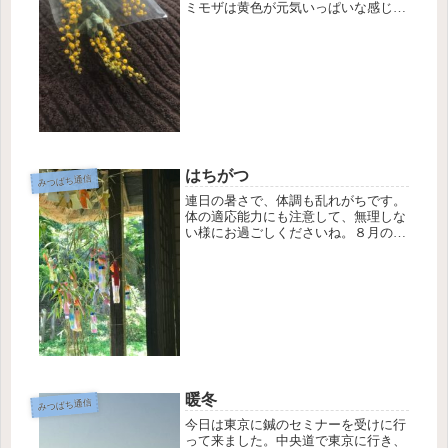
ミモザは黄色が元気いっぱいな感じで
早春にふさわしい花ですね😊実は先
週、ミモザが欲しくて花屋さんを見に
行ってきましたが、いまいち欲しい感
じではなくて買えなかったのです。そ
んな...
はちがつ
みつばち通信
連日の暑さで、体調も乱れがちです。
体の適応能力にも注意して、無理しな
い様にお過ごしくださいね。８月の暦
を見ると8月7日は立秋です。暑い暑い
と言いながら、土用があけたら季節は
秋。実感はないですが、それでもトン
ボが飛んでいたり夜は虫の声がして
い...
暖冬
みつばち通信
今日は東京に鍼のセミナーを受けに行
って来ました。中央道で東京に行き、