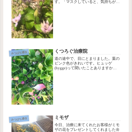
す。「マスクしていると、気持ちが緩
んで無表情になっちゃうから気をつけ
ないとね」とおっしゃる方がいて、な
るほど、と思います。目から下をマス
クで覆うことで、人から見られていな
い気...
くつろぐ治療院
みつばち通信
道の途中で、目にとまりました。葉の
ピンク色がきれいです。ヒュッゲ
(hygge)って聞いたことありますか？
私も最近知ったのですが、デンマーク
人の考え方で、「気を使わないくつろ
ぎ方」という意味らしいですよ。自分
が一番くつろぐ場所や時間があるの
は...
ミモザ
みつばち通信
今日、治療に来てくれたお客様がミモ
ザの花をプレゼントしてくれました🌼