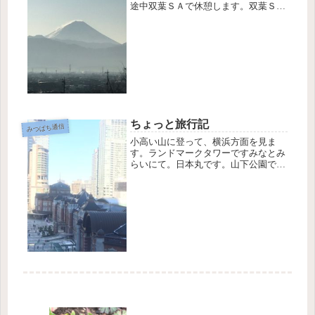
途中双葉ＳＡで休憩します。双葉ＳＡ
に富士山ビューポイントがあるのでそ
こで初富士山を見てきました。今年は
暖冬の影響で雪がないからニュースで
異常気象と報道されています。雪がな
い...
ちょっと旅行記
みつばち通信
小高い山に登って、横浜方面を見ま
す。ランドマークタワーですみなとみ
らいにて。日本丸です。山下公園で
す。鶴岡八幡宮です。東京駅です。横
浜、鎌倉、東京へ行きました。異国情
緒あふれる横浜から、歴史ある鎌倉、
そして近代的空間の中での東京駅まで
の旅で...