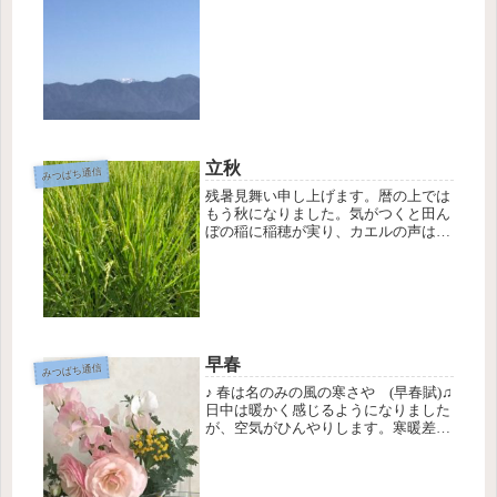
「信州が大好きで、良く遊びにも行く
んです。移住したいくらい。」って長
野大好きとお話をしてくれました。私
は信...
立秋
みつばち通信
残暑見舞い申し上げます。暦の上では
もう秋になりました。気がつくと田ん
ぼの稲に稲穂が実り、カエルの声は聞
かれなくなって代わりに虫の声が聞こ
えてきます。まだまだ気温は30℃を超
えていて暑いものの、どことなく風が
涼しくなりました。これからは熱中
症...
早春
みつばち通信
♪ 春は名のみの風の寒さや (早春賦)♫
日中は暖かく感じるようになりました
が、空気がひんやりします。寒暖差で
体調崩しやすい時期です。少しずつ身
体を動かして、無理しないようにお過
ごしくださいね。さて、3月8日は「国