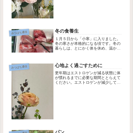
際女性デー」です。ミモザの花...
冬の食養生
みつばち通信
１月５日から「小寒」に入りました。
冬の寒さが本格的になる頃です。冬の
暮らしは、とにかく体を休め、温かく
して過ごすことなのですが、冬の間に
体を栄養するために食べると良い食材
は、見た目の色が黒いもの。例えば、
心地よく過ごすために
みつばち通信
黒ゴマ、黒コショウ、キクラゲなどで
す...
更年期はエストロゲンが減る状態に体
が慣れるまでに必要な期間ととらえて
ください。エストロゲンが減少してい
くまでに不調があらわれます。不調の
ピークは閉経後の3〜4年くらいと言わ
れます。更年期の不調を和らげる治療
法もありますので、我慢せずに婦人
科...
パン