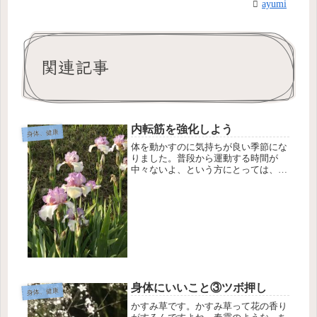
ayumi
関連記事
内転筋を強化しよう
身体、健康
体を動かすのに気持ちが良い季節にな
りました。普段から運動する時間が
中々ないよ、という方にとっては、良
い姿勢をキープすることでも、筋肉が
ついて運動効果が期待できます。そし
て良い姿勢を作るのに必要なのが「内
転筋」という、太ももの内側の筋肉で
す。...
身体にいいこと③ツボ押し
身体、健康
かすみ草です。かすみ草って花の香り