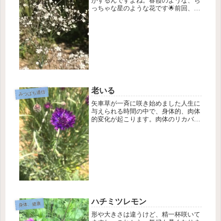
がするんですよね。春霞のような、ち
っちゃな星のような花です🌟前回、呼
吸に合わせて押すといいですよ、と紹
介したのは「内関(ないかん)」という
ツボです。手首の上にあります。手首
のシワの中央から、ひじに向かって
指...
老いる
みつばち通信
矢車草が一斉に咲き始めました人生に
与えられる時間の中で、身体的、肉体
的変化が起こります。肉体のリカバリ
ー(回復)能力が衰えることを「老い
る」と言うのだろうな、と最近思うの
です。身体機能や能力から見たら、老
いることは少し残酷にも感じますが、
知...
ハチミツレモン
身体、健康
形や大きさは違うけど、精一杯咲いて