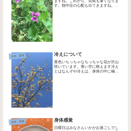
ますね。これから、気候も暑くなりま
す。熱中症の心配も出てきますね。レ
モンをスライスして、ハチミツを少し
多めにかけて、一晩つけ置きします。
こうして出来たハチミツレモン液を大
匙一杯、お湯170ml程度で薄めて飲...
冷えについて
身体、健康
黄色いちっちゃなちっちゃな花が沢山
咲いています。青い空に映えます冷え
とはなんぞや冷えは、身体の中に極端
な温度差がある状態です。冷えにはタ
イプがあり、冷える場所や自覚症状の
程度も様々です。＊末端冷えタイプ寒
さやストレスで血流が悪く、内臓を優
先...
身体感覚
身体、健康
日曜日はみなさんいかがお過ごしでし