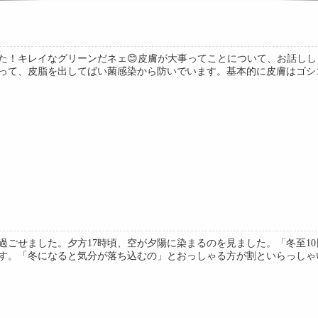
た！キレイなグリーンだネェ😊皮膚が大事ってことについて、お話し
って、皮脂を出してばい菌感染から防いでいます。基本的に皮膚はゴシゴシ
過ごせました。夕方17時頃、空が夕陽に染まるのを見ました。「冬至1
す。「冬になると気分が落ち込むの」とおっしゃる方が割といらっしゃいま