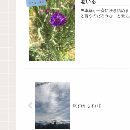
老いる
みつばち通信
矢車草が一斉に咲き始めま
と言うのだろうな、と最近
醸す(かもす) ①