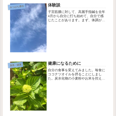
体験談
みつばち通信
子宮筋腫に対して、高麗手指鍼を去年
4月から自分に打ち始めて、自分で感
じたことがあります。まず、体調が良
くなりました。毎月の月経も順調で問
題がありません。多少月経前に身体が
重だるいくらいで気持ちも安定してい
ます。筋腫自体も大きさが変わってい
な...
健康になるために
身体、健康
自分の食事を変えてみました。毎食に
ココナツオイルを摂ることにしまし
た。炭水化物の小麦粉やお米を控えて
精製した砂糖も可能な限り減らす方向
の食事に切り替えていこうと取り組ん
でいます。直接のきっかけはダイエッ
トだけども、私は今40代後半で、これ
か...