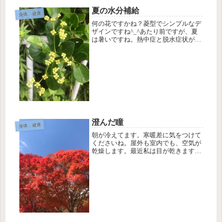
夏の水分補給
身体、健康
何の花ですかね？菱型でシンプルなデ
ザインですね^_^あたり前ですが、夏
は暑いですね。熱中症と脱水症状が怖
いです。水分補給の対処として、麦茶
やノンカフェインでの水分補給をおす
すめします。なぜノンカフェインかと
いうと、カフェインを摂取すること
に...
澄んだ瞳
身体、健康
朝が冷えてます。寒暖差に気をつけて
くださいね。屋外も室内でも、空気が
乾燥します。最近私は目が乾きます。
ドライアイかなと自覚はあります。皆
さんは乾き目は大丈夫でしょうか？ド
ライアイかなって感じたら、10秒間ま
ばたきしないで目が開けていられる
か...