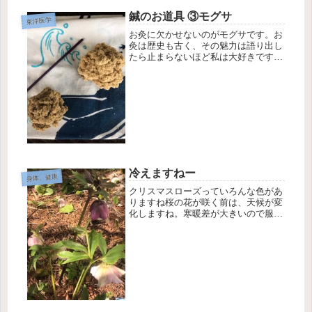
鍼のお道具 ③モグサ
東洋医学
お灸に欠かせないのがモグサです。お
灸は歴史も古く、その魅力は語り出し
たら止まらないほど私は大好きです
ね〜🍀モグサの原料はヨモギです。草
餅で使われるヨモギを乾燥させて、い
ろいろ工程を経てモグサになります。
ヨモギ自体にも薬効があり、漢方の生
薬に...
冷えますねー
身体、健康
クリスマスローズっていろんな色があ
りますね桜の花が咲く前は、天候が変
化しますね。寒暖差が大きいので服装
に気を使いますね🧥冷え性の方には気
温差はお悩みの季節ですね。体温は
36.5度が維持されると私たちは元気で
活動できるといわれます。体内の血
流...