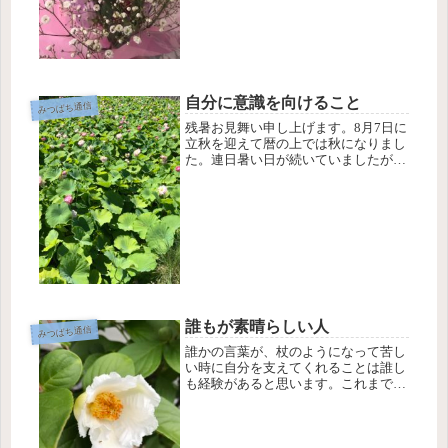
の感情...
自分に意識を向けること
みつばち通信
残暑お見舞い申し上げます。8月7日に
立秋を迎えて暦の上では秋になりまし
た。連日暑い日が続いていましたが、
今週は台風の影響で雨になる日が多そ
うですね。日々の体調はいかがです
か？夏の疲れはこれから現れてきま
す。自分にとって大切な「健康」です
が、...
誰もが素晴らしい人
みつばち通信
誰かの言葉が、杖のようになって苦し
い時に自分を支えてくれることは誰し
も経験があると思います。これまでの
人生を振り返ってみると自分の存在を
素晴らしいと励ましてくれた周りから
の言葉を思い出します。例えは、『あ
なたは私の誇り』とメッセージを友達