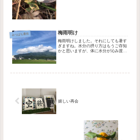
ますね。新しい変化を楽しみたいです
😊
梅雨明け
みつばち通信
梅雨明けしました。それにしても暑す
ぎますね。水分の摂り方はもうご存知
かと思いますが、体に水分が沁み渡る
ようにイメージしながら、ひとくちず
つ、ゆっくり飲んでくださいね。温度
も大切であんまり冷えすぎていない方
が良いです。「ぬるいお白湯なんて味
も...
嬉しい再会