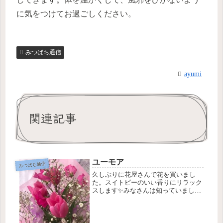
に気をつけてお過ごしください。
みつばち通信
ayumi
関連記事
ユーモア
みつばち通信
久しぶりに花屋さんで花を買いまし
た。スイトピーのいい香りにリラック
スします✨みなさんは知っていました
か？感情ってエネルギーなんですっ
て。私は初めて知りました。感情は精
神面で自分を成長させる糧にもなりま
すね。恐れや悲しみ、喜びや幸せなど