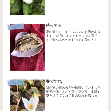
か...
待ってる
みつばち通信
家の近くに、ドイツパンのお店があり
ます。12月にはシュトーレンを買っ
て、食べるのが楽しみです😊シュトー
レン自体が美味しいので、毎年11月の
終わりには、シュトーレンを楽しみに
待っています。12月だから、クリスマ
ス🎄1日、1日と、25日を待ちな...
春ですね
みつばち通信
我が家の庭の桜が一輪咲いていました
🌸💕水仙、オオイヌノフグリ、土筆も
姿を見ててくれて春の訪れを感じま
す。😆あんなに寒さが厳しかったの
に、季節が巡り、また春が来ることに
感動します✨新学期、新年度が始まり