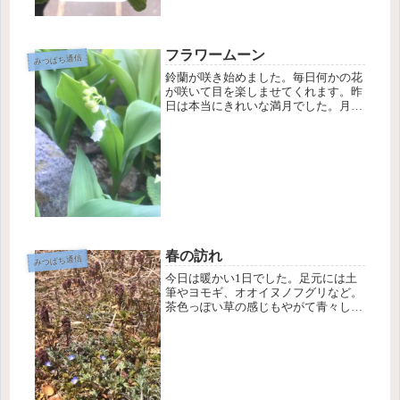
フラワームーン
みつばち通信
鈴蘭が咲き始めました。毎日何かの花
が咲いて目を楽しませてくれます。昨
日は本当にきれいな満月でした。月の
周りに虹の輪が出てました。5月満月
を、ネイティブ・アメリカンは「フラ
ワームーン」と呼ぶのだそうです。名
前の由来は、花が咲く季節の月。地上
で...
春の訪れ
みつばち通信
今日は暖かい1日でした。足元には土
筆やヨモギ、オオイヌノフグリなど。
茶色っぽい草の感じもやがて青々して
きて、きっと直ぐに緑で覆われるんだ
ろうなぁ。🍀陽も濃くなっているし、
春になったんだなぁ。☀️桜もきれいに
咲き、今週末は見頃かな🌸私は、今
年...