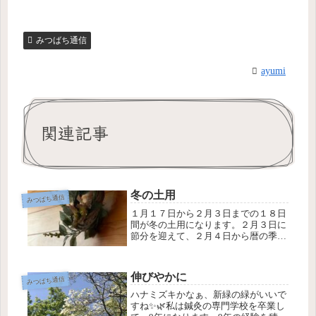
みつばち通信
ayumi
関連記事
冬の土用
みつばち通信
１月１７日から２月３日までの１８日
間が冬の土用になります。２月３日に
節分を迎えて、２月４日から暦の季節
は春になります。土用は、新しい季節
を迎えるための準備期間です。土用の
間は新しいことに取り組まず現状維持
伸びやかに
みつばち通信
で、胃腸の健康に気をつけて過ごすと
良...
ハナミズキかなぁ、新緑の緑がいいで
すね✨🌿私は鍼灸の専門学校を卒業し