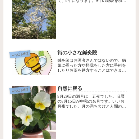
て、9年になります。9年の経験を積ん
で、身体の構造や性質の深さ、そして
人間の痛みや悩みについて、シンプル
だけど深いことを日々思います。そし
て私は、今年4月から新しく「高麗
手...
街の小さな鍼灸院
みつばち通信
鍼灸師はお医者さんではないので、病
気に罹った方や怪我をした方に手術を
したりお薬を処方することはできませ
ん。今、具合の悪い身体の状態をこれ
以上無理しないようにケアしたり、疲
れをとって負荷を軽くするのが鍼灸師
自然に戻る
みつばち通信
の仕事です。東洋医学や漢方や鍼灸
は、...
9月29日の満月は十五夜でした。旧暦
の8月15日が中秋の名月です。いいお
月夜でした。月の満ち欠けと人間のリ
ズムは同調すると聞いたことがありま
す。月の満ち欠けを月齢ともいいます
が、時々でも月のリズムを意識して生
活すると、自分の体と自然とが調う...