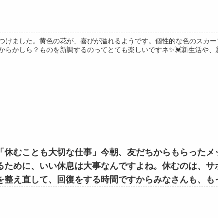
つけました。黄色の花が、喜びが溢れるようです。個性的な色のスカー
からかしら？ものを新調するのってとても楽しいですネ✨💓新生活や、新し
「休むことも大切な仕事」今朝、友だちからもらったメ
るために、いい休息は大事なんですよね。休むのは、サ
を整え直して、回復をする時間ですからみなさんも、もっと
 #東洋医学 #鍼灸 #鍼灸師#長野県 #塩尻市 #そら治療院