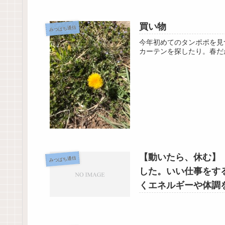
買い物
みつばち通信
今年初めてのタンポポを見
カーテンを探したり。春だ
【動いたら、休む】
みつばち通信
した。いい仕事をす
くエネルギーや体調
う #養生 #セルフケア