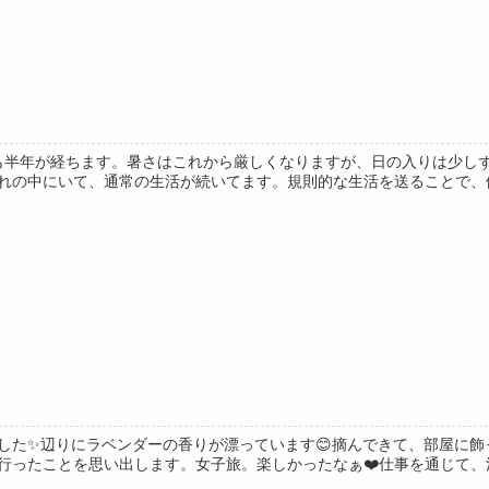
年も半年が経ちます。暑さはこれから厳しくなりますが、日の入りは少し
れの中にいて、通常の生活が続いてます。規則的な生活を送ることで、体の
した✨辺りにラベンダーの香りが漂っています😊摘んできて、部屋に飾
行ったことを思い出します。女子旅。楽しかったなぁ❤️仕事を通じて、活