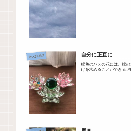
自分に正直に
みつばち通信
緑色のハスの花には、緑の
けを求めることができる↓
扉🚪