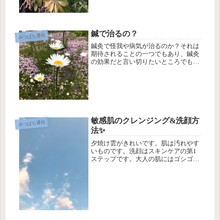
鍼で治るの？
みつばち通信
鍼灸で怪我や病気が治るのか？それは
期待されることの一つでもあり、鍼灸
の効果だと言い切りたいところでもあ
ります。残念ながら、「治る」と言い
切ってはいけないという法律上の決ま
りがあって、はり、きゅう師は国家資
格である以上法律を遵守しなくてはい
け...
敏感肌のクレンジング&洗顔方
みつばち通信
法✨
夕焼け雲がきれいです。肌は汚れやす
いものです。洗顔はスキンケアの第1
ステップです。大人の肌にはゴシゴシ
擦り洗いは禁物ですよ〜。汚れを洗う
以外にも加齢肌の原因をこまめに取り
除く意識を持ってくださいね😉ご自分
の洗顔をチェックしてみましょう🌱①
...