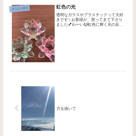
虹色の光
みつばち通信
透明なガラスやプラスチックって大好
きです✨お客様が、買ってきて下さり
ました💕わーい🙌虹色に輝く光の反射
🌈窓辺に置いて眺めているとき、私の
頭の中はキラキラ物質が出ています✨
🌟なんか幸せ〜💫
力を抜いて