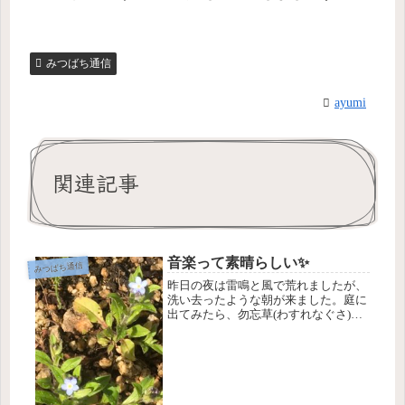
みつばち通信
ayumi
関連記事
音楽って素晴らしい✨
みつばち通信
昨日の夜は雷鳴と風で荒れましたが、
洗い去ったような朝が来ました。庭に
出てみたら、勿忘草(わすれなぐさ)が
咲いてました。花言葉はそのまま「私
を忘れないで」。花言葉を調べていた
ら、勿忘草という曲も何曲かありまし
た。先日音楽の機材を扱う方とお話
を...