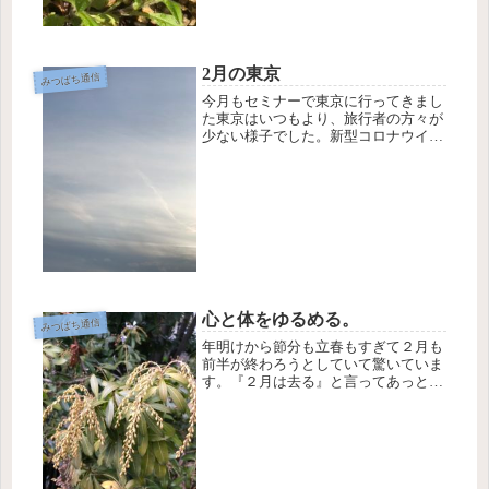
2月の東京
みつばち通信
今月もセミナーで東京に行ってきまし
た東京はいつもより、旅行者の方々が
少ない様子でした。新型コロナウイル
スの影響ですかね。それでもやっぱり
人は多いですね。今年はオリンピック
も開催されるので沢山の方々が東京に
集まってくるのでしょうか？東京って
魅...
心と体をゆるめる。
みつばち通信
年明けから節分も立春もすぎて２月も
前半が終わろうとしていて驚いていま
す。『２月は去る』と言ってあっとい
う間に過ぎてしまうことを意味します
が、毎日毎日が過ぎるのが早く感じら
れるのは、それだけ自分の行動がゆっ
くりになってきて、１日のうちでこな
す...