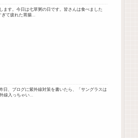
します。今日は七草粥の日です。皆さんは食べました
て疲れた胃腸...
昨日、ブログに紫外線対策を書いたら、「サングラスは
線入っちゃい...