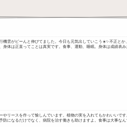
行機雲がピーんと伸びてました。今日も元気出していこう☀️✨不正と
、身体は正直ってことは真実です。食事、運動、睡眠。身体は成績表みたい
ーやリースを作って愉しんでいます。植物の実を入れてもかわいいです
予防になるだけでなく、病院を治す働きも助けますよ。食事は大事なんです