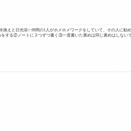
水換えと日光浴✨仲間の1人がホメホメワークをしていて、その人に勧
めをする②ノートに３つずつ書く③一度書いた褒めは同じ褒めはしないです