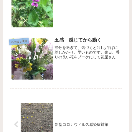
多めにかけて、一晩つけ置きします。
こうして出来たハチミツレモン液を大
匙一杯、お湯170ml程度で薄めて飲...
五感 感じてから動く
みつばち通信
節分を過ぎて、気づくと2月も半ばに
差しかかり、早いものです。先日、香
りの良い花をブーケにして花屋さんで
買いました。外の気温はまだまだ寒い
ですが、室内にひと足早い春が届きま
した。寒さで緊張している身体と心が
緩まります。私たちには、五感が備わ
っ...
新型コロナウィルス感染症対策