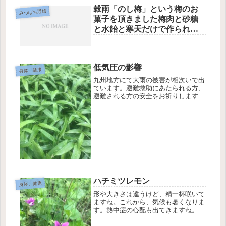
穀雨「のし梅」という梅のお
みつばち通信
菓子を頂きました梅肉と砂糖
と水飴と寒天だけで作られて
いる山形県の伝統お菓子で
す。起源は江戸時代に遡るの
だそうです。元々は「気付
低気圧の影響
薬」としてだったものを改良
身体、健康
してお菓子として、現代に至
九州地方にて大雨の被害が相次いで出
ています。避難救助にあたられる方、
るそうです。梅は胃腸を整え
避難される方の安全をお祈りします。
てくれるし、抗菌作用、抗酸
梅雨どきになるとお腹が調子悪くな
化作用、疲労回復などにも効
る。関節や腰が痛い。めまいや頭痛が
果があります。今は土用だか
ひどくなる。そういう時は低気圧の影
響を受けています。身体の中も水分が
ら、胃腸を整えるのにピッタ
あり...
リですね。甘酸っぱい味でと
ても美味しいのでたくさん食
べたいけど、胃腸のために少
しずつ味わって食べたいと思
います。良い週末をお過ごし
ハチミツレモン
身体、健康
ください#養生 #梅 #のし梅 #穀
形や大きさは違うけど、精一杯咲いて
雨 #東洋医学 #鍼灸 #セルフケ
ますね。これから、気候も暑くなりま
す。熱中症の心配も出てきますね。レ
ア #長野県 #塩尻市 #そら治療
モンをスライスして、ハチミツを少し
院