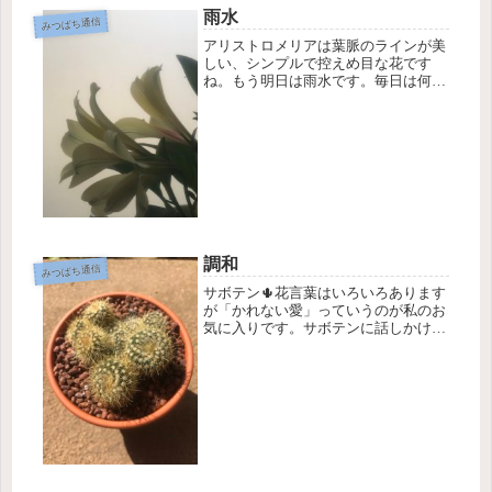
雨水
みつばち通信
アリストロメリアは葉脈のラインが美
しい、シンプルで控えめ目な花です
ね。もう明日は雨水です。毎日は何ご
とかあってバタバタしているうちに、
気がつくとひと月はすぐ経ちます。1
年前は誰も予想していない未来が今現
在起きています。未来は今私たちが意
思決...
調和
みつばち通信
サボテン🌵花言葉はいろいろあります
が「かれない愛」っていうのが私のお
気に入りです。サボテンに話しかける
といいそうですね。愛情かけると良く
育ってくれるらしいです😊言葉の語調
や音、振動が伝わるんでしょうね。
「愛してるよ」「大事だよ」「元
気？」っ...