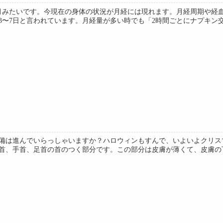
月みたいです。今現在の身体の状況が月経には現れます。月経周期や経
〜7日と言われています。月経量が多い時でも「2時間ごとにナプキン交換
備は進んでいらっしゃいますか？ハロウィンもすんで、いよいよクリス
首、手首、足首の首のつく部分です。この部分は皮膚が薄くて、皮膚の下に