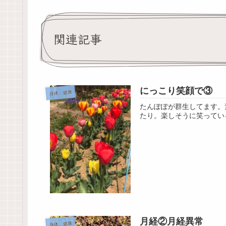
関連記事
にっこり笑顔で③
身体、健康
たんぽぽが群生してます。
たり。楽しそうに笑ってい
月経②月経異常
身体、健康