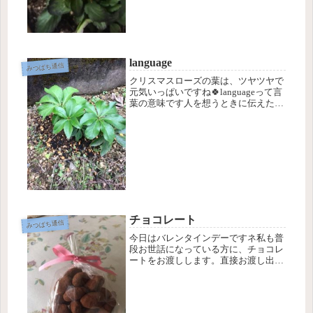
引...
language
みつばち通信
クリスマスローズの葉は、ツヤツヤで
元気いっぱいですね🍀languageって言
葉の意味です人を想うときに伝えたい
気持ちは言葉以外にも表現できると思
います。音楽やダンス、イラストなど
言語以外にも伝えたり伝わってくる方
法があります。動物や赤ちゃん...
チョコレート
みつばち通信
今日はバレンタインデーですネ私も普
段お世話になっている方に、チョコレ
ートをお渡しします。直接お渡し出来
ない方にも、ささやかな感謝の思いを
込めて。❤️いつもありがとうございま
す✨✨