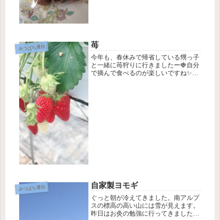
苺
みつばち通信
今年も、春休みで帰省している甥っ子
と一緒に苺狩りに行きましたー🍓自分
で摘んで食べるのが楽しいですね✨❤️
ちょっと練乳つけて食べるのが美味し
いですよ😊私、苺って形も味も美味し
くて、花も可愛らしくて完璧じゃな
い！と思うんですね果物の中でみか
ん、...
自家製ヨモギ
みつばち通信
ぐっと朝が冷えてきました。南アルプ
スの標高の高い山には雪が見えます。
昨日はお灸の勉強に行ってきました。