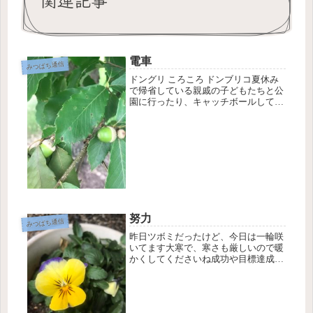
電車
みつばち通信
ドングリ ころころ ドンブリコ夏休み
で帰省している親戚の子どもたちと公
園に行ったり、キャッチボールしてい
ます。楽しく遊んでいるうちに、子ど
も心を取り戻したんですけど、大人の
心を忘れてしまった感があります💦😅
特に男の子は、乗り物(特に電車)が...
努力
みつばち通信
昨日ツボミだったけど、今日は一輪咲
いてます大寒で、寒さも厳しいので暖
かくしてくださいね成功や目標達成に
至るまでに諦めてしまう。諦めて、や
る気無くしてしまうか、何通りもやり
方を考えて目標を達成するまで努力す
るか。ここが踏ん張りどころなのか、