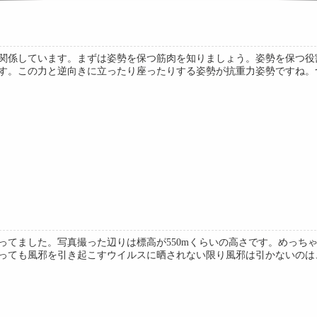
関係しています。まずは姿勢を保つ筋肉を知りましょう。姿勢を保つ役
す。この力と逆向きに立ったり座ったりする姿勢が抗重力姿勢ですね。つま
ってました。写真撮った辺りは標高が550mくらいの高さです。めっち
っても風邪を引き起こすウイルスに晒されない限り風邪は引かないのは、み