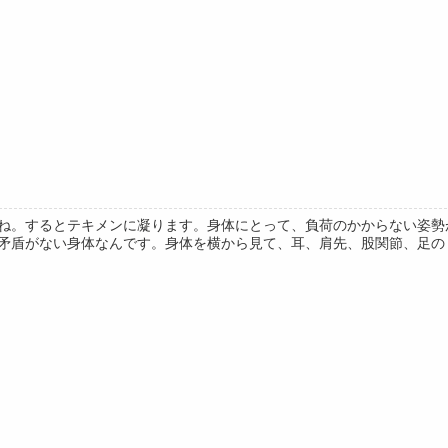
ね。するとテキメンに凝ります。身体にとって、負荷のかからない姿勢
矛盾がない身体なんです。身体を横から見て、耳、肩先、股関節、足のくる