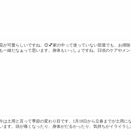
花が可愛らしいですね。😊💕家の中って使っていない部屋でも、お掃
も一緒だなぁって思います。身体もいっしょですね。日頃のケアやメンテナ
。今は土用と言って季節の変わり目です。1月18日から立春までが土用
います。頭が痛くなったり、身体がだるかったり、気持ちがイライラしたり