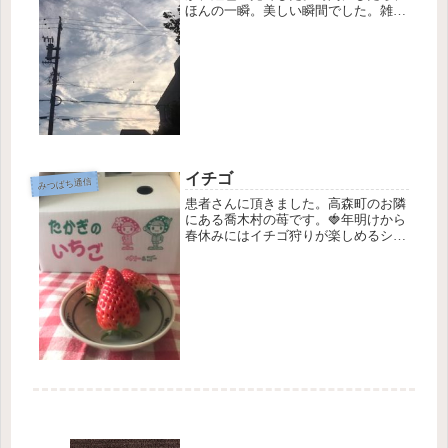
ほんの一瞬。美しい瞬間でした。雑誌
に料理のページがありますよね。そこ
にプルコギの作り方が載っていて、材
料も作り方も簡単な感じで早速作った
んです。びっくりするくらい、簡単
で、...
イチゴ
みつばち通信
患者さんに頂きました。高森町のお隣
にある喬木村の苺です。🍓年明けから
春休みにはイチゴ狩りが楽しめるシー
ズンです。今年は新型コロナヴィルス
の影響でイチゴ狩りのお客様も少なく
ようです。生活の様々なところに影響
が出ていますね。通常通りの生活が当
た...