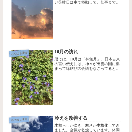
い💦昨日は車で移動して、仕事まで時
間があり木陰で車を停めて待機してい
ました。午後から仕事をしている間中
頭が痛くて、「これは熱中症では？」
って思いました。エアコン使って、水
分...
10月の訪れ
みつばち通信
暦では、10月は「神無月」。日本古来
の言い伝えには、神々が出雲の国に集
まって縁結びの会議をなさってると
か。神さまがお留守だから、「神無
月」でも、出雲の国は神さまが集まっ
ておられるから「神在月」と言うそう
です。「ご縁」って、いいことばだな
ぁっ...
冷えを改善する
みつばち通信
木枯らしが吹き、寒さが本格化してき
ました。空気が乾燥しています。体調