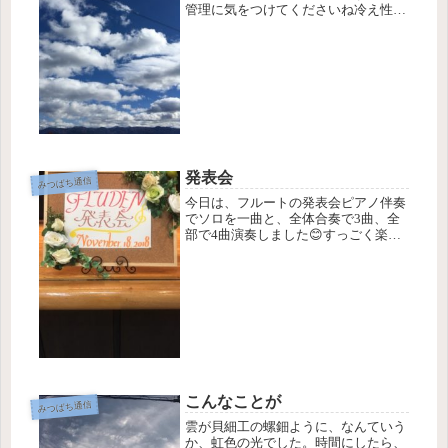
管理に気をつけてくださいね冷え性の
方には、厳しい季節ですよね。冷えを
改善するには身体を温める工夫をする
と同時に、熱を作り全身に送る身体に
することも大切です。そのためには、
食...
発表会
みつばち通信
今日は、フルートの発表会ピアノ伴奏
でソロを一曲と、全体合奏で3曲、全
部で4曲演奏しました😊すっごく楽し
かったです✨✨発表する方の演奏はも
ちろん素敵ですし、とにかく参加者全
員がフルートの演奏を愉しんでいて、
温かい雰囲気でした。私の発表曲はア
メ...
こんなことが
みつばち通信
雲が貝細工の螺鈿ように、なんていう
か、虹色の光でした。時間にしたら、