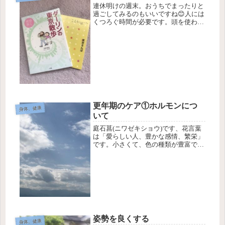
連休明けの週末。おうちでまったりと
過ごしてみるのもいいですね😊人には
くつろぐ時間が必要です。頭を使わ
ず、楽しむ読書におススメなのが、旅
の本。憧れの外国でもいいし、旅して
みたい場所のガイドの本も楽しいです
ね✨📚『ダーリンは外国人』シリーズ
が大...
更年期のケア①ホルモンにつ
身体、健康
いて
庭石菖(ニワゼキショウ)です、花言葉
は「愛らしい人、豊かな感情、繁栄」
です。小さくて、色の種類が豊富で、
種がこぼれて繁殖することからついた
みたいです。更年期の身体の変化につ
いて、これから身体が変わっていくこ
とに前向きに取り組んで頂けたらと
思...
姿勢を良くする
身体、健康