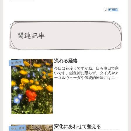
ayumi
関連記事
流れる経絡
東洋医学
今日は花冷えですかね。日も薄日で寒
いです。鍼灸術に限らず、タイ式やア
ーユルヴェーダや伝統的療法にはエネ
ルギーが流れているルートがあると考
えています。一説にはこの考え方は、
治水工事の発想だと言われています。
灌漑治水工事は古代社会では、生活や
農...
変化にあわせて整える
身体、健康