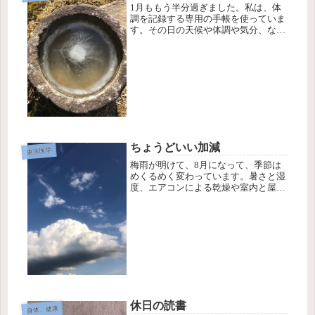
1月ももう半分過ぎました。私は、体
調を記録する専用の手帳を使っていま
す。その日の天候や体調や気分、など
を書き込んでいきます。その日の自分
の気持ちや体に意識を向ける時間を持
つようになって、もう4年くらいにな
ります。体と気持ちに意識を向ける練
習...
ちょうどいい加減
東洋医学
梅雨が明けて、8月になって、季節は
めくるめく変わっています。暑さと湿
度、エアコンによる乾燥や室内と屋外
の気温差で私たちの身体はダメージを
受けています。そして、コロナウィル
スの感染拡大によるストレスで気持ち
も疲労が溜まっています。身体に重だ
る...
休日の読書
身体、健康