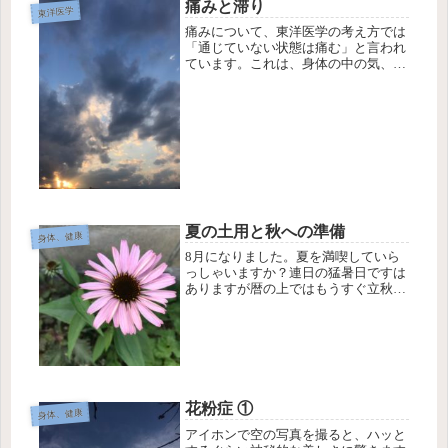
痛みと滞り
東洋医学
痛みについて、東洋医学の考え方では
「通じていない状態は痛む」と言われ
ています。これは、身体の中の気、
血、水の巡りが滞りなく循環していな
い場所は、詰まってきて痛みが出てき
ますよ、と言っています。具体的に
は、血液の循環により酸素や栄養が届
気にく...
夏の土用と秋への準備
身体、健康
8月になりました。夏を満喫していら
っしゃいますか？連日の猛暑日ですは
ありますが暦の上ではもうすぐ立秋を
迎えます。つまり夏の土用は秋への移
行期です。夏の暑さを乗り越えて、風
が涼しくなってくる頃、体調を崩さな
いように秋への準備をしましょう。特
に...
花粉症 ①
身体、健康
アイホンで空の写真を撮ると、ハッと