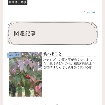
身体、健康
ayumi
関連記事
食べること
身体、健康
ハナミズキの葉と実が赤くなりまし
た。私は子どもの頃、精進料理のよう
な植物性たんぱく質を多く食べる家庭
に育ったのと、消化が弱かったみたい
で、結果ベジタリアンみたいに育った
けどお肉も魚も美味しく頂きます。私
個人で食べる時に意識していること
は、身...