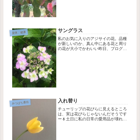
は、身...
サングラス
身体、健康
私のお気に入りのアジサイの花。品種
が新しいのか、真ん中にある花と周り
の花が大小でかわいい昨日、ブログに
紫外線対策を書いたら、「サングラス
は日本人には必要だよね」ってお言葉
をいただきました。ありがとうござい
ます😊はい、目からも紫外線入っちゃ
い...
入れ替り
みつばち通信
チューリップの花びらに見えるところ
は、実は花びらじゃないんだそうです
ー🌷土日に私の日常の愛用品が壊れま
した。スリッパや小皿やクリップな
ど。偶然にも一度に。こうゆう時、私
は古いタイプの人間だから「難を逃れ
た」と言うけど、本当にそんな感じが