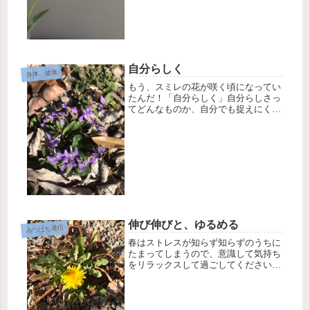
しま...
自分らしく
身体、健康
もう、スミレの花が咲く頃になってい
たんだ！「自分らしく」自分らしさっ
てどんなものか、自分でも捉えにく
く、難しいです。みなさんはどうです
か？「これが自分らしさです」と言葉
や行動できますか？🙂my style：自分
スタイルという言葉に置き換えた...
伸び伸びと、ゆるめる
みつばち通信
春はストレスが知らず知らずのうちに
たまってしまうので、意識して気持ち
をリラックスして過ごしてください。
人間関係の他にも、気候や花粉や環境
の変化などもストレスになります。い
つもよりも「無理しないこと」「疲れ
たな」という気持ちのサインを見逃さ