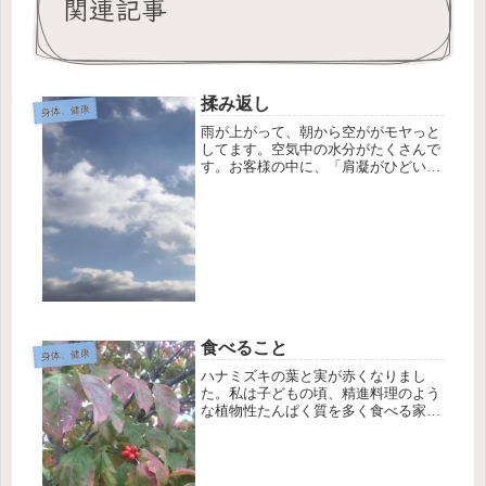
関連記事
揉み返し
身体、健康
雨が上がって、朝から空ががモヤっと
してます。空気中の水分がたくさんで
す。お客様の中に、「肩凝がひどいの
で強く揉んで欲しい」とおっしゃる方
が来られます。凝ったところを、思い
っきり押したり揉んだりする刺激は確
かに凝りが軽くなったように感じます
ね...
食べること
身体、健康
ハナミズキの葉と実が赤くなりまし
た。私は子どもの頃、精進料理のよう
な植物性たんぱく質を多く食べる家庭
に育ったのと、消化が弱かったみたい
で、結果ベジタリアンみたいに育った
けどお肉も魚も美味しく頂きます。私
個人で食べる時に意識していること